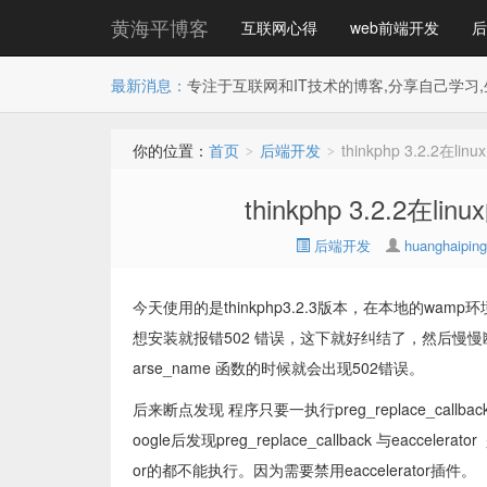
黄海平博客
互联网心得
web前端开发
后
最新消息：
专注于互联网和IT技术的博客,分享自己学习,
你的位置：
首页
后端开发
thinkphp 3.2.2在
>
>
thinkphp 3.2.2在
后端开发
huanghaiping
今天使用的是thinkphp3.2.3版本，在本地的wa
想安装就报错502 错误，这下就好纠结了，然后慢慢断点调试
arse_name 函数的时候就会出现502错误。
后来断点发现 程序只要一执行preg_replace_ca
oogle后发现preg_replace_callback 与eaccele
or的都不能执行。因为需要禁用eaccelerator插件。