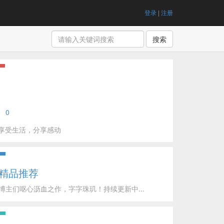
登录
|
注册
搜索
0
享受生活，分享感动
精品推荐
博主们呕心沥血之作，字字珠玑！持续更新中...