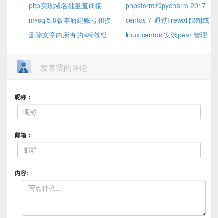
修改return数据类型
php实现域名批量查询接
了
phpstorm和pycharm 2017
口
mysql5.8版本新建账号和授
版本的激活方法
centos 7 通过firewall限制或
权
删除文章内所有的a标签链
开放IP及端口
linux centos 安装pear 管理
接，域名 ，带外链的图片,内链
器
的图片不会删的方法
发表我的评论
昵称：
邮箱：
内容: