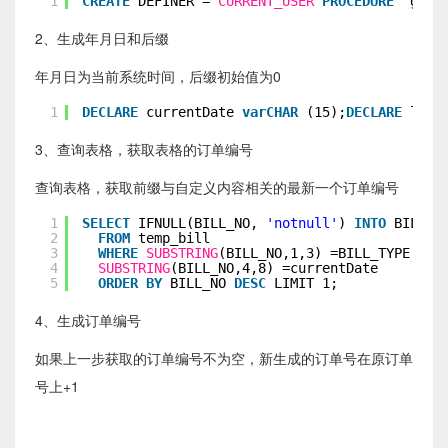
1
CREATE
DEFINER = 
CURRENT_USER
PROCEDURE
`getb
2、生成年月日和后缀
年月日为当前系统时间，后缀初始值为0
1
DECLARE
currentDate 
varCHAR
(15);
DECLARE
last
3、查询表格，获取表格的订单编号
查询表格，获取前缀与自定义内容相关的最新一个订单编号
1
SELECT
IFNULL(BILL_NO, 
'notnull'
) 
INTO
BILL_N
2
FROM
temp_bill 
3
WHERE
SUBSTRING
(BILL_NO,1,3) =BILL_TYPE 
and
4
SUBSTRING
(BILL_NO,4,8) =currentDate
5
ORDER
BY
BILL_NO 
DESC
LIMIT 1;
4、生成订单编号
如果上一步获取的订单编号不为空，新生成的订单号在原订单
号上+1