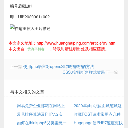
编号后缀加1
即：UIE20200611002
本文永久地址：http://www.huanghaiping.com/article/89.html
本文出自
，转载时请注明出处及相应链接。
黄海平博客
上一篇
使用php语言对opensSL加密解密的方法
CSS3实现折角样式效果
下一篇
与本文相关的文章
网易免费企业邮箱在网站上
2020年php职位面试笔试题
设置smtp
常见排序算法及PHP7.2实
精选
收藏POST请求常用点几种
现
如何在thinkphp5父类里统一
错误和解决方案
Hugepage使PHP7速度更快