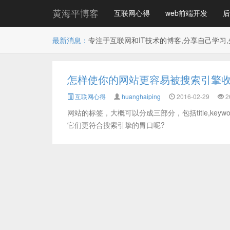
黄海平博客
互联网心得
web前端开发
后
最新消息：
专注于互联网和IT技术的博客,分享自己学习,
怎样使你的网站更容易被搜索引擎
互联网心得
huanghaiping
2016-02-29
2
网站的标签，大概可以分成三部分，包括title,keywo
它们更符合搜索引挚的胃口呢?