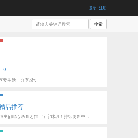
登录
|
注册
搜索
0
享受生活，分享感动
精品推荐
博主们呕心沥血之作，字字珠玑！持续更新中...