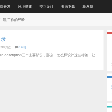
端开发
环境搭建
交互设计
资源下载
联系我
生活,工作的经验
收录
639浏览
0评论
rd,description三个主要部份，那么，怎么样设计这些标签，让