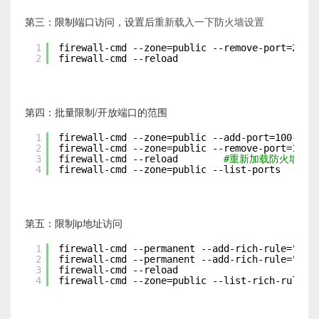
第三：限制端口访问，设置后
重新载入一下防火墙设置
1
firewall-cmd --zone=public --remove-port=22
/t
2
firewall-cmd --reload
第四：批量限制/开放端口的范围
1
firewall-cmd --zone=public --add-port=100-200
2
firewall-cmd --zone=public --remove-port=100-
3
firewall-cmd --reload        
#重新加载防火墙
4
firewall-cmd --zone=public --list-ports   
#查
第五：限制ip地址访问
1
firewall-cmd --permanent --add-rich-rule=
"rul
2
firewall-cmd --permanent --add-rich-rule=
"rul
3
firewall-cmd --reload
4
firewall-cmd --zone=public --list-rich-rules 