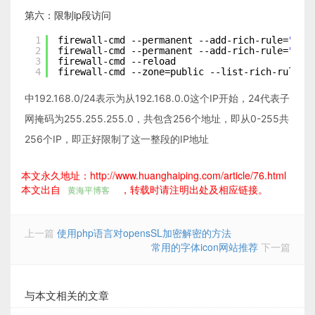
第六：限制ip段访问
1
firewall-cmd --permanent --add-rich-rule=
"rul
2
firewall-cmd --permanent --add-rich-rule=
"rul
3
firewall-cmd --reload
4
firewall-cmd --zone=public --list-rich-rules 
中192.168.0/24表示为从192.168.0.0这个IP开始，24代表子
网掩码为255.255.255.0，共包含256个地址，即从0-255共
256个IP，即正好限制了这一整段的IP地址
本文永久地址：http://www.huanghaiping.com/article/76.html
本文出自
，转载时请注明出处及相应链接。
黄海平博客
上一篇
使用php语言对opensSL加密解密的方法
常用的字体icon网站推荐
下一篇
与本文相关的文章