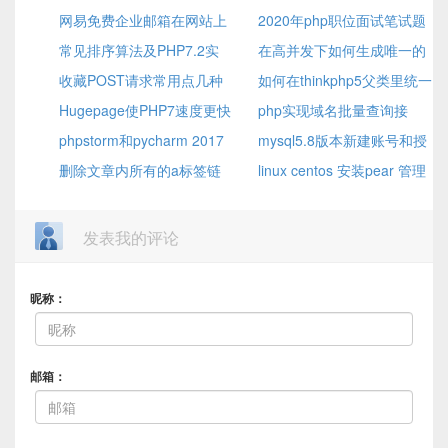
网易免费企业邮箱在网站上
2020年php职位面试笔试题
设置smtp
常见排序算法及PHP7.2实
精选
在高并发下如何生成唯一的
现
收藏POST请求常用点几种
订单号
如何在thinkphp5父类里统一
错误和解决方案
Hugepage使PHP7速度更快
修改return数据类型
php实现域名批量查询接
了
phpstorm和pycharm 2017
口
mysql5.8版本新建账号和授
版本的激活方法
删除文章内所有的a标签链
权
linux centos 安装pear 管理
接，域名 ，带外链的图片,内链
器
的图片不会删的方法
发表我的评论
昵称：
邮箱：