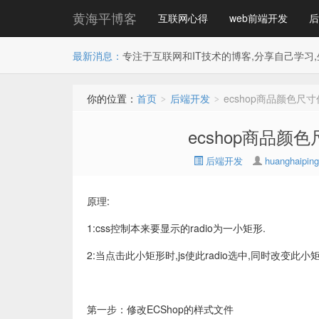
黄海平博客
互联网心得
web前端开发
后
最新消息：
专注于互联网和IT技术的博客,分享自己学习,
你的位置：
首页
后端开发
ecshop商品颜色
>
>
ecshop商品
后端开发
huanghaiping
原理:
1:css控制本来要显示的radio为一小矩形.
2:当点击此小矩形时,js使此radio选中,同时改变此
第一步：修改ECShop的样式文件