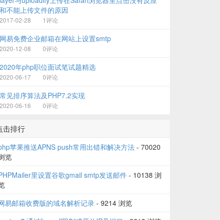
layer与uploadify上传在Safari浏览器里点击没有反应
和不能上传文件的原因
2017-02-28
1评论
网易免费企业邮箱在网站上设置smtp
2020-12-08
0评论
"
{if $key eq 0}checked{/if} 
onclick
=
"changePrice()"
/>
2020年php职位面试笔试题精选
/if} {$value.format_price|abs}] </
label
><
br
/>
2020-06-17
0评论
常见排序算法及PHP7.2实现
2020-06-16
0评论
点击排行
php苹果推送APNS push常用出错和解决方法
- 70020
e
=
"{$value.id}"
title
=
"[{if $value.price gt 0}{$lang.plu
浏览
PHPMailer里设置谷歌gmail smtp发送邮件
- 10138 浏
览
网易邮箱收费版的域名解析记录
- 9214 浏览