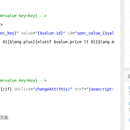
em=value key=key} -->
"
>
pec_key}"
value
=
"{$value.id}"
id
=
"spec_value_{$value.id}
t 0}{$lang.plus}{elseif $value.price lt 0}{$lang.minus}{
em=value key=key} -->
"
{/if} 
onclick
=
"changeAtt(this)"
href
=
"javascript:;"
nam
页面.