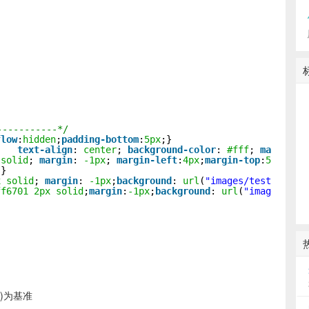
---------*/
flow
:
hidden
;
padding-bottom
:
5px
;}
;   
text-align
: 
center
; 
background-color
: 
#fff
; 
margin-l
solid
; 
margin
: 
-1px
; 
margin-left
:
4px
;
margin-top
:
5px
;}
;}
x
solid
; 
margin
: 
-1px
;
background
: 
url
(
"images/test.gif"
)
ff6701
2px
solid
;
margin
:
-1px
;
background
: 
url
(
"images/tes
称)为基准