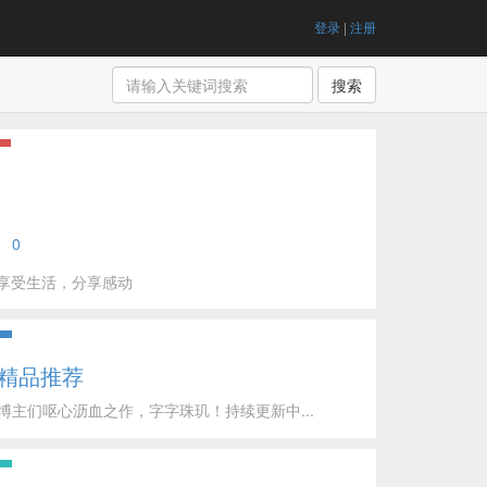
登录
|
注册
搜索
0
享受生活，分享感动
精品推荐
博主们呕心沥血之作，字字珠玑！持续更新中...