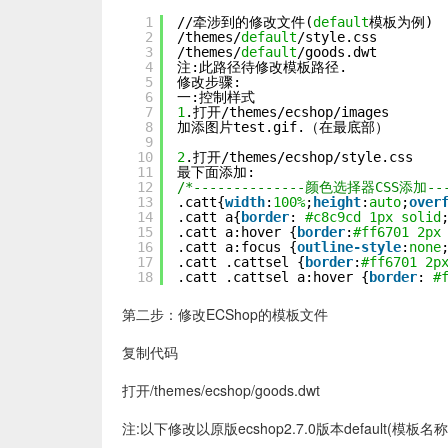
1
//牵涉到的修改文件(
default
模板为例)
2
/themes/
default
/style.css
3
/themes/
default
/goods.dwt
4
注:此路径待修改模板路径.
5
修改步骤:
6
一:控制样式
7
1
.打开/themes/ecshop/images
8
加添图片test.gif.（在最底部）
9
10
2
.打开/themes/ecshop/style.css
11
最下面添加:
12
/*--------------颜色选择器CSS添加----
13
.catt{
width
:
100%
;
height
:
auto
;
over
14
.catt a{
border
: 
#c8c9cd
1px
solid
15
.catt a:hover {
border
:
#ff6701
2px
16
.catt a:focus {
outline-style
:
none
17
.catt .cattsel {
border
:
#ff6701
2p
18
.catt .cattsel a:hover {
border
: 
#
第二步：修改ECShop的模板文件
复制代码
打开/themes/ecshop/goods.dwt
注:以下修改以原版ecshop2.7.0版本default(模板名