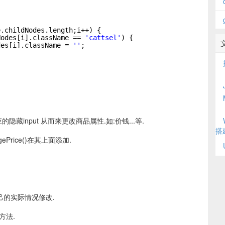
;
e.childNodes.length;i++) {
Nodes[i].className == 
'cattsel'
) {
des[i].className = 
''
;
input 从而来更改商品属性.如:价钱...等.
搭
gePrice()在其上面添加.
自己的实际情况修改.
方法.