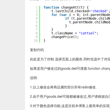
1
function
changeAtt(t) {
2
t.lastChild.checked=
'checked'
3
for
(
var
i = 0; i<t.parentNod
4
if
(t.parentNode.child
5
t.parentNode.childNo
6
}
7
}
8
t.className = 
"cattsel"
;
9
changePrice();
10
}
复制代码
此处是为了控制 选择页面上的颜色 同时也选中了对应的隐藏
如果是用户修改过的goods.dwt可搜索:function chan
说明:
1.以上修改会将商品属性部分所有radio修改.
2.由于用户goods.dwt可能都被修改过,用户请根据
3:对于颜色选择功能,这是目前本博客上最简单的实现