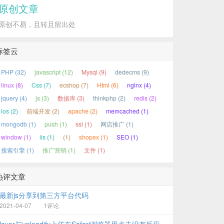
原创文章
原创不易，且转且留出处
标签云
PHP (32)
javascript (12)
Mysql (9)
dedecms (9)
linux (8)
Css (7)
ecshop (7)
Html (6)
nginx (4)
jquery (4)
js (3)
数据库 (3)
thinkphp (2)
redis (2)
eft
:
5px
;
margin-top
:
6px
;
padding-left
: 
10px
;
padding-right
:
ios (2)
前端开发 (2)
apache (2)
memcached (1)
mongodb (1)
push (1)
ssl (1)
网店推广 (1)
 
no-repeat
bottom
right
; 
margin-left
:
4px
;
margin-top
:
5px
;
window (1)
iis (1)
(1)
shopex (1)
SEO (1)
t.gif"
) 
no-repeat
bottom
right
;}
搜索引擎 (1)
推广营销 (1)
文件 (1)
热评文章
最新js分享到第三方平台代码
2021-04-07
1评论