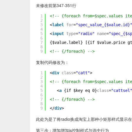
未修改前第347-351行
1
<!-- {foreach from=$spec.values it
2
3
<
label
for
=
"spec_value_{$value.id}
4
5
<
input
type
=
"radio"
name
=
"spec_{$s
6
7
{$value.label} [{if $value.price g
8
9
<!-- {/foreach} -->
复制代码修改为：
1
<
div
class
=
"catt"
>
2
3
<!-- {foreach from=$spec.values it
4
5
<
a
{if $key eq 0}
class
=
"cattsel
6
7
<!-- {/foreach} -->
8
9
</
div
>
此处为是了将radio换成淘宝上那种小矩形样式显示在
第三步：增加增加js控制样式与选中行为