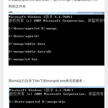
和db文件夹
用cmd运行目录下bin下的mongod.exe来安装服务：