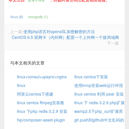
linux (8)
mongodb (1)
上一篇
使用php语言对opensSL加密解密的方法
CentOS 6.5 双网卡（内外网）配置一个上外网一个接局域网
下一篇
与本文相关的文章
linux+consul+upsync+nginx
linux centos下安装
实现动态负载均衡
linux
Python3.7+Selenium+Chrome+Ch
使用lnmp安装web运行环境
Centos7.1_pppoe_ADSL拨
阿里云centos下搭建
后mysql无法远程链接的问题
linux centos 利用 pear 安装
号
vsftpd3.0.2出现227 Entering
linux centos ffmpeg安装教
XML_RPC2
linux 下 redis-3.2.9 php扩展
Passive Mode的原因
程和配置使用
linux 下php redis-3.2.9 安装
安装
wamp2.5下php_curl扩展库
和使用教程
fxp/composer-asset-plugin
无法加载的解决方法
git push到github中文乱码的
composer 的升级
解决方法