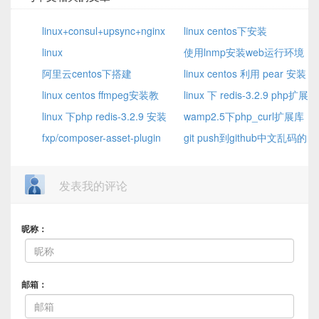
linux+consul+upsync+nginx
linux centos下安装
实现动态负载均衡
linux
Python3.7+Selenium+Chrome+Ch
使用lnmp安装web运行环境
Centos7.1_pppoe_ADSL拨
阿里云centos下搭建
后mysql无法远程链接的问题
linux centos 利用 pear 安装
号
vsftpd3.0.2出现227 Entering
linux centos ffmpeg安装教
XML_RPC2
linux 下 redis-3.2.9 php扩展
Passive Mode的原因
程和配置使用
linux 下php redis-3.2.9 安装
安装
wamp2.5下php_curl扩展库
和使用教程
fxp/composer-asset-plugin
无法加载的解决方法
git push到github中文乱码的
composer 的升级
解决方法
发表我的评论
昵称：
邮箱：