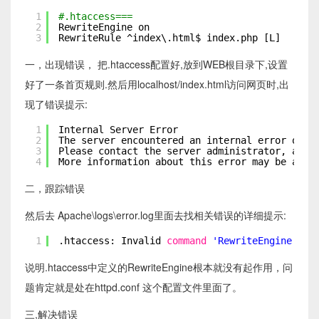
1
#.htaccess===
2
RewriteEngine on
3
RewriteRule ^index\.html$ index.php [L]
一，出现错误， 把.htaccess配置好,放到WEB根目录下,设置
好了一条首页规则.然后用localhost/index.html访问网页时,出
现了错误提示:
1
Internal Server Error
2
The server encountered an internal error or m
3
Please contact the server administrator, admi
4
More information about this error may be avai
二，跟踪错误
然后去 Apache\logs\error.log里面去找相关错误的详细提示:
1
.htaccess: Invalid 
command
'RewriteEngine'
, p
说明.htaccess中定义的RewriteEngine根本就没有起作用，问
题肯定就是处在httpd.conf 这个配置文件里面了。
三,解决错误