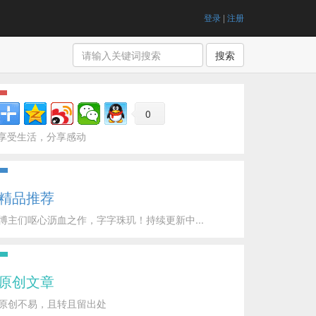
登录
|
注册
搜索
0
享受生活，分享感动
精品推荐
博主们呕心沥血之作，字字珠玑！持续更新中...
原创文章
原创不易，且转且留出处